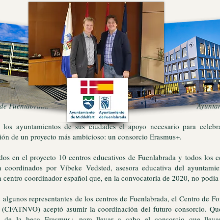
 Fuenlabrada Ayuntamiento de M
 los ayuntamientos de sus ciudades el apoyo necesario para celebra
ción de un proyecto más ambicioso: un consorcio Erasmus+.
os en el proyecto 10 centros educativos de Fuenlabrada y todos los c
n coordinados por Vibeke Vedsted, asesora educativa del ayuntamie
n centro coordinador español que, en la convocatoria de 2020, no podía 
 algunos representantes de los centros de Fuenlabrada, e
l Centro de F
 (CFATNVO) aceptó asumir la coordinación del futuro consorcio. Que
itud de la beca Erasmus+ para llevar a cabo el consorcio que ll