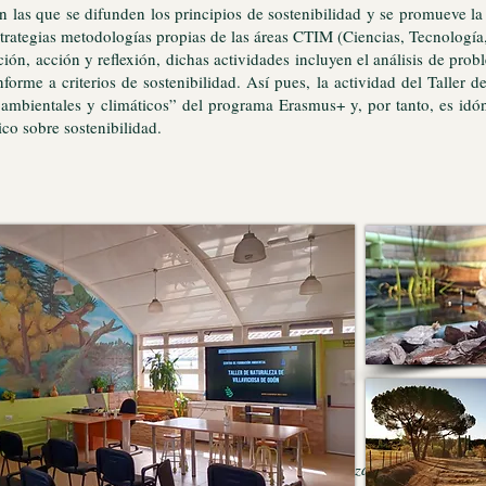
n las que se difunden los principios de sostenibilidad y se promueve l
strategias metodologías propias de las áreas CTIM (Ciencias, Tecnología
ción, acción y reflexión, dichas actividades incluyen el análisis de prob
orme a criterios de sostenibilidad. Así pues, la actividad del Taller 
oambientales y climáticos” del programa Erasmus+ y, por tanto, es id
co sobre sostenibilidad.
ca de interior y huerto del CFA Taller de Naturaleza de Villaviciosa