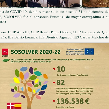
l Para la Internacionalización de la Educación (SEPIE) aprobó la so
ia de COVID-19, debió retrasar su inicio hasta el 31 de diciembre d
€, SOSOLVER fue el consorcio Erasmus+ de mayor envergadura a niv
2020.
on: CEIP Aula III, CEIP Benito Pérez Galdós, CEIP Francisco de Quev
ña, IES Barrio Loranca, IES Dionisio Aguado, IES Gaspar Melchor de 